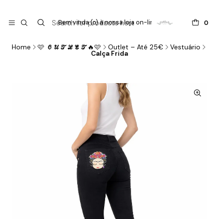

do
Bem vinda (o) à nossa loja on-line !
0
Home
🩷 𝓞𝓤𝓣𝓛𝓔𝓣🔥🩷
Outlet – Até 25€
Vestuário
Calça Frida