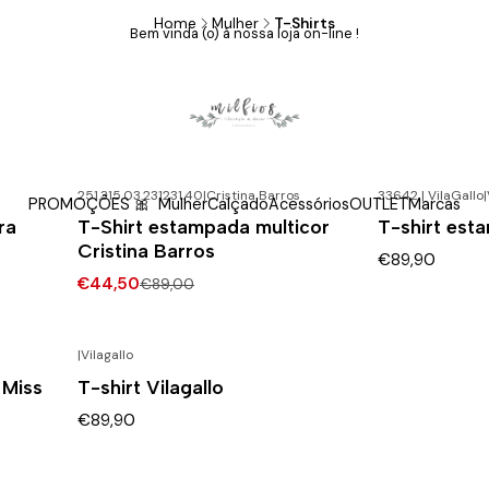
Home
Mulher
T-Shirts
Bem vinda (o) à nossa loja on-line !
T-Shirts
251.315.03.231231.40
|
Cristina Barros
33642 | VilaGallo
|
PROMOÇÕES 🎀
Mulher
Calçado
Acessórios
OUTLET
Marcas
-50% DESCONTO
ra
T-Shirt estampada multicor
T-shirt est
Cristina Barros
€89,90
€44,50
€89,00
|
Vilagallo
 Miss
T-shirt Vilagallo
€89,90