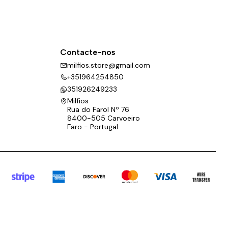
Contacte-nos
milfios.store@gmail.com
+351964254850
351926249233
Milfios
Rua do Farol Nº 76
8400-505 Carvoeiro
Faro - Portugal