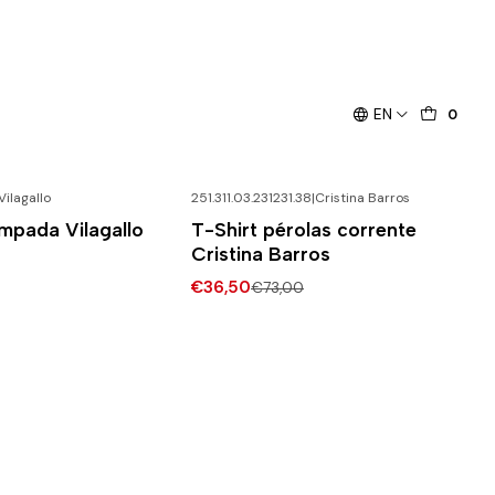
EN
0
Vilagallo
251.311.03.231231.38
|
Cristina Barros
-50% DESCONTO
ampada Vilagallo
T-Shirt pérolas corrente
Cristina Barros
€36,50
€73,00