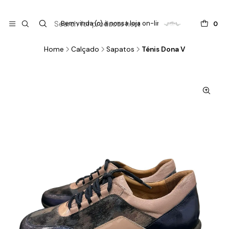

do
Bem vinda (o) à nossa loja on-line !
0
Home
Calçado
Sapatos
Ténis Dona V