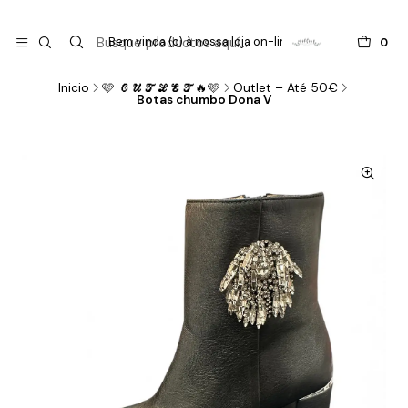

do
Bem vinda (o) à nossa loja on-line !
0
Inicio
🩷 𝓞𝓤𝓣𝓛𝓔𝓣🔥🩷
Outlet – Até 50€
Botas chumbo Dona V