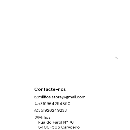
Contacte-nos
milfios.store@gmail.com
+351964254850
351926249233
Milfios
Rua do Farol Nº 76
8400-505 Carvoeiro