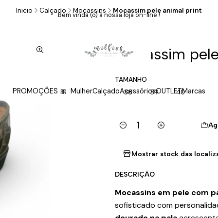
Inicio
Calçado
Mocassins
Mocassim pele animal print
Bem vinda (o) à nossa loja on-line !
|
Mocassim pele 
TAMANHO
PROMOÇÕES 🎀
Mulher
Calçado
Acessórios
OUTLET
Marcas
38
39
40
Ag
Cantidad
Mostrar stock das locali
DESCRIÇÃO
Mocassins em pele com pa
sofisticado com personalida
dourado na pala
acrescenta