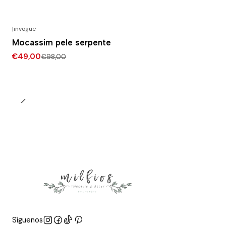
|
invogue
-50% DESCONTO
Mocassim pele serpente
€49,00
€98,00
Síguenos