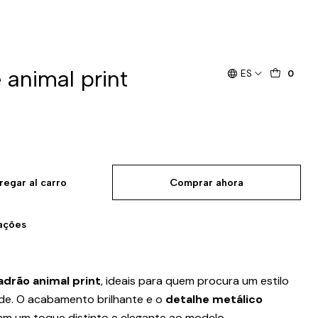
animal print
ES
0
regar al carro
Comprar ahora
zações
drão animal print
, ideais para quem procura um estilo
de. O acabamento brilhante e o
detalhe metálico
m um toque distinto e elegante ao modelo.