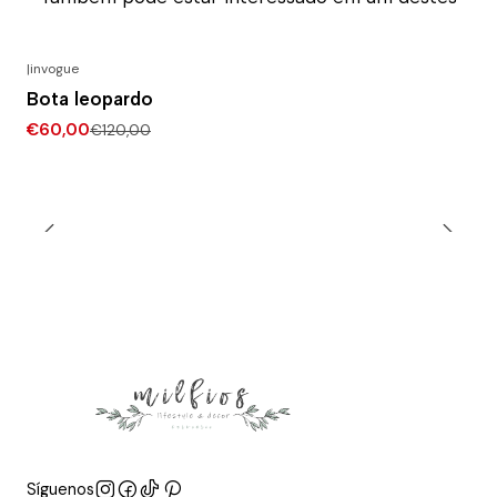
|
invogue
-50% DESCONTO
Bota leopardo
€60,00
€120,00
Síguenos