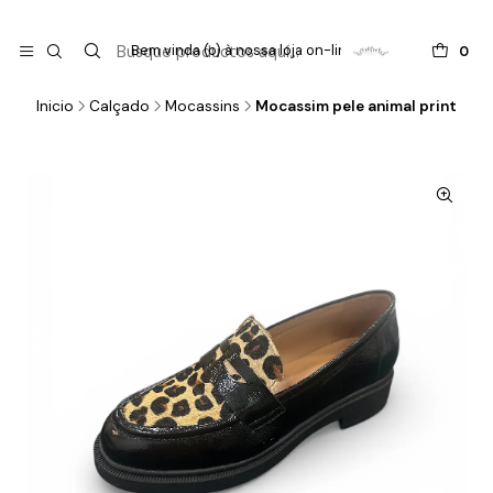

do
Bem vinda (o) à nossa loja on-line !
0
Inicio
Calçado
Mocassins
Mocassim pele animal print