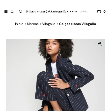

do
Bem vinda (o) à nossa loja on-line !
0
Inicio
Marcas
Vilagallo
Calças riscas Vilagallo