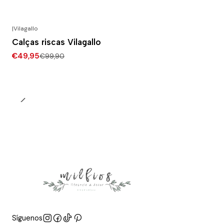
|
Vilagallo
-50% DESCONTO
Calças riscas Vilagallo
€49,95
€99,90
Síguenos