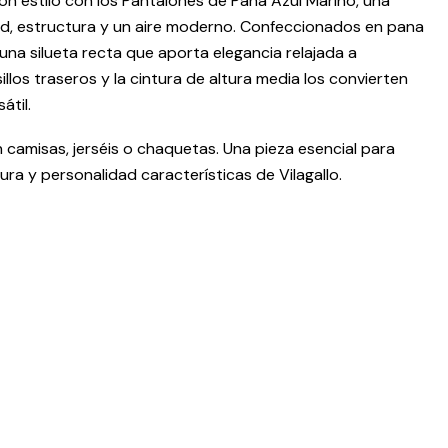
n estilo con los Pantalones de Pana Azul Marino, una
, estructura y un aire moderno. Confeccionados en pana
una silueta recta que aporta elegancia relajada a
sillos traseros y la cintura de altura media los convierten
átil.
camisas, jerséis o chaquetas. Una pieza esencial para
ra y personalidad características de Vilagallo.