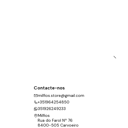
Contacte-nos
milfios.store@gmail.com
+351964254850
351926249233
Milfios
Rua do Farol Nº 76
8400-505 Carvoeiro