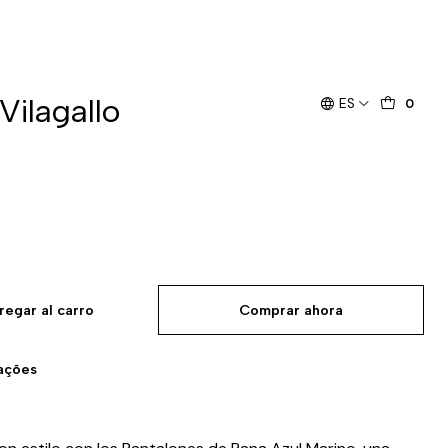
Vilagallo
ES
0
regar al carro
Comprar ahora
zações