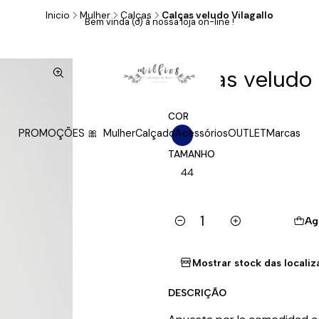
Inicio
Mulher
Calças
Calças veludo Vilagallo
Bem vinda (o) à nossa loja on-line !
|
Calças veludo 
COR
PROMOÇÕES 🎀
Mulher
Calçado
Acessórios
OUTLET
Marcas
TAMANHO
44
Ag
Cantidad
Mostrar stock das locali
DESCRIÇÃO