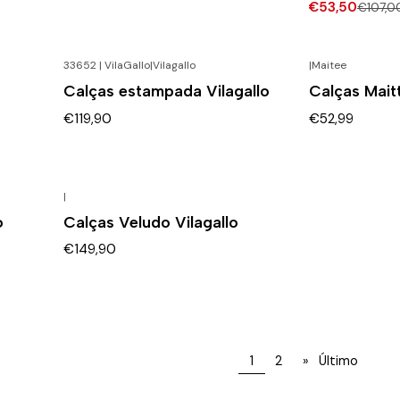
€53,50
€107,0
33652 | VilaGallo
|
Vilagallo
|
Maitee
Calças estampada Vilagallo
Calças Mait
€119,90
€52,99
|
o
Calças Veludo Vilagallo
€149,90
1
2
»
Último