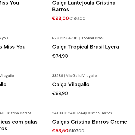
Miss You
Calça Lantejoula Cristina
Barros
€98,00
€196,00
s you
R20.125C47UBL
|
Tropical Brasil
s Miss You
Calça Tropical Brasil Lycra
€74,90
Vilagallo
33286 | VilaGallo
|
Vilagallo
llo
Calça Vilagallo
€99,90
.40
|
Cristina Barros
241.113.01.241012.44
|
Cristina Barros
NTO
-50% DESCONTO
sicas com palas
Calças Cristina Barros Creme
ros
€53,50
€107,00