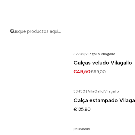
32702|Vilagallo
|
Vilagallo
-50% DESCONTO
Calças veludo Vilagallo
€49,50
€99,00
33450 | VilaGallo
|
Vilagallo
Calça estampado Vilaga
€125,90
|
Missimini
-72% DESCONTO