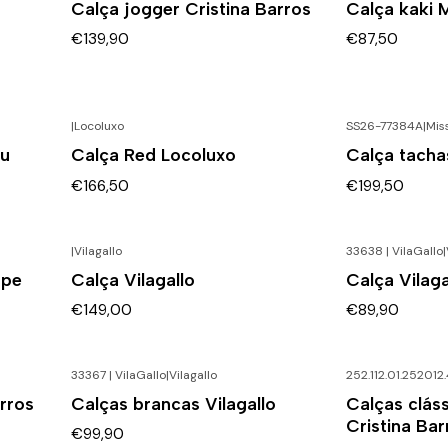
Calça jogger Cristina Barros
Calça kaki 
€139,90
€87,50
|
Locoluxo
SS26-77384A
|
Mis
ou
Calça Red Locoluxo
Calça tacha
€166,50
€199,50
|
Vilagallo
33638 | VilaGallo
|
ape
Calça Vilagallo
Calça Vilaga
€149,00
€89,90
33367 | VilaGallo
|
Vilagallo
252.112.01.252012
-50% DESCO
rros
Calças brancas Vilagallo
Calças clás
Cristina Bar
€99,90