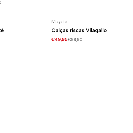
0
|
Vilagallo
-50% DESCONTO
tè
Calças riscas Vilagallo
€49,95
€99,90