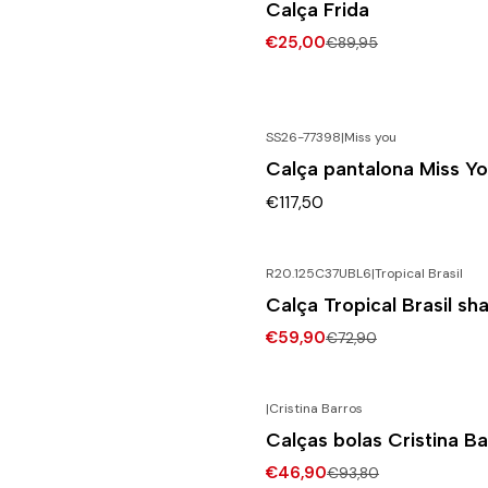
Calça Frida
€25,00
€89,95
SS26-77398
|
Miss you
Calça pantalona Miss Y
€117,50
R20.125C37UBL6
|
Tropical Brasil
-18% DESCONTO
Calça Tropical Brasil sh
€59,90
€72,90
|
Cristina Barros
-50% DESCONTO
Calças bolas Cristina Ba
€46,90
€93,80