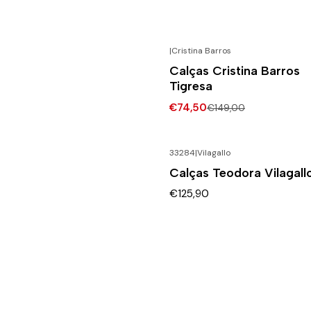
|
Cristina Barros
-50% DESCONTO
Calças Cristina Barros
Tigresa
€74,50
€149,00
33284
|
Vilagallo
Calças Teodora Vilagall
€125,90