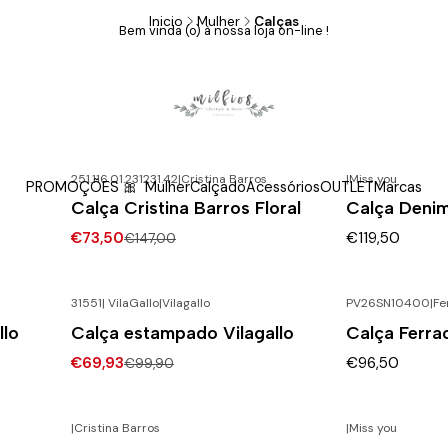
Inicio
Mulher
Calças
Bem vinda (o) à nossa loja on-line !
Calças
251.116.01.231231.42
|
Cristina Barros
|
Miss you
PROMOÇÕES 🎀
Mulher
Calçado
Acessórios
OUTLET
Marcas
-50% DESCONTO
Calça Cristina Barros Floral
Calça Denim
€73,50
€119,50
€147,00
31551| VilaGallo
|
Vilagallo
PV26SN10400
|
Fe
-30% DESCONTO
llo
Calça estampado Vilagallo
Calça Ferra
€69,93
€96,50
€99,90
|
Cristina Barros
|
Miss you