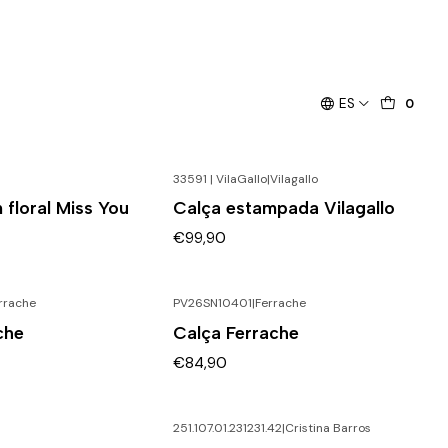
ES
0
33591 | VilaGallo
|
Vilagallo
 floral Miss You
Calça estampada Vilagallo
€99,90
rrache
PV26SN10401
|
Ferrache
che
Calça Ferrache
€84,90
251.107.01.231231.42
|
Cristina Barros
-50% DESCONTO