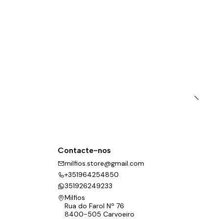
Contacte-nos
milfios.store@gmail.com
+351964254850
351926249233
Milfios
Rua do Farol Nº 76
8400-505 Carvoeiro