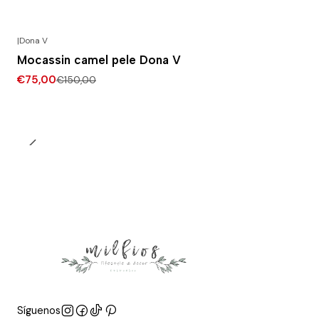
|
Dona V
-50% DESCONTO
Mocassin camel pele Dona V
€75,00
€150,00
Síguenos