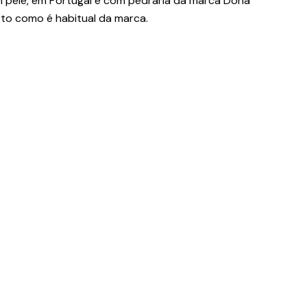
 pele, em Portugal e com pedraria da marca Dona
rto como é habitual da marca.