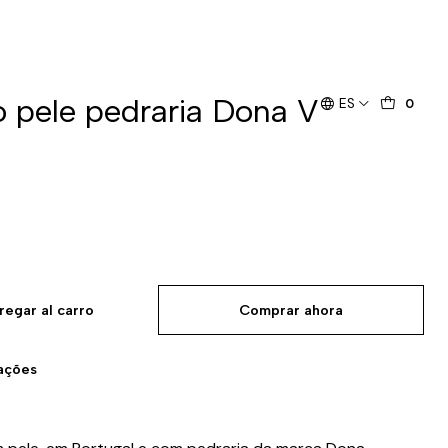
o pele pedraria Dona V
ES
0
regar al carro
Comprar ahora
zações