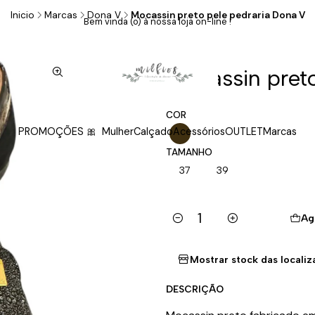
Inicio
Marcas
Dona V
Mocassin preto pele pedraria Dona V
Bem vinda (o) à nossa loja on-line !
|
Mocassin pret
COR
PROMOÇÕES 🎀
Mulher
Calçado
Acessórios
OUTLET
Marcas
TAMANHO
37
39
Ag
Cantidad
Mostrar stock das locali
DESCRIÇÃO