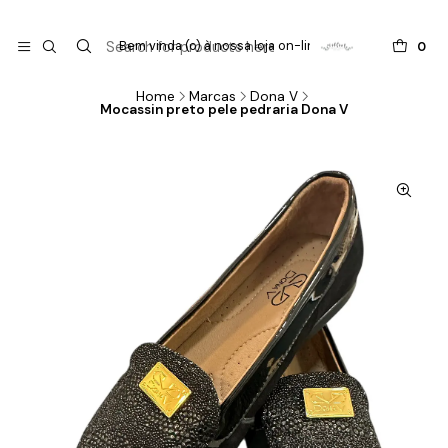

do
Bem vinda (o) à nossa loja on-line !
0
Home
Marcas
Dona V
Mocassin preto pele pedraria Dona V