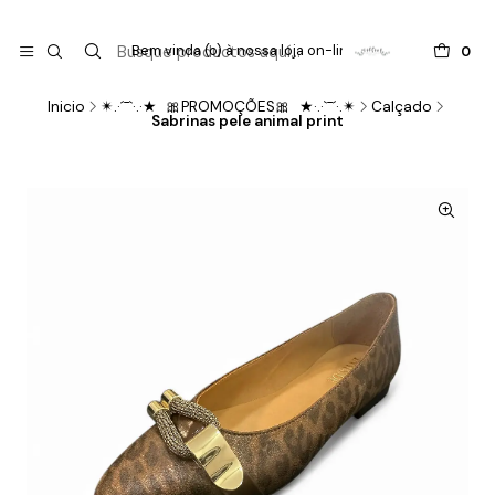

do
Bem vinda (o) à nossa loja on-line !
0
Inicio
✴.·´¯`·.·★ 🎀PROMOÇÕES🎀 ★·.·`¯´·.✴
Calçado
Sabrinas pele animal print