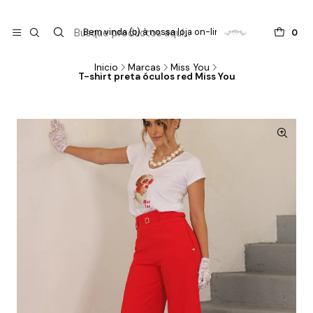

do
Bem vinda (o) à nossa loja on-line !
0
Inicio
Marcas
Miss You
T-shirt preta óculos red Miss You