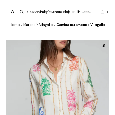

do
Bem vinda (o) à nossa loja on-line !
0
Home
Marcas
Vilagallo
Camisa estampado Vilagallo