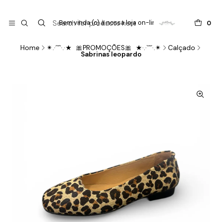

do
Bem vinda (o) à nossa loja on-line !
0
Home
✴.·´¯`·.·★ 🎀PROMOÇÕES🎀 ★·.·`¯´·.✴
Calçado
Sabrinas leopardo