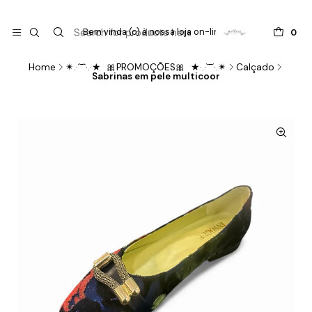

do
Bem vinda (o) à nossa loja on-line !
0
Home
✴.·´¯`·.·★ 🎀PROMOÇÕES🎀 ★·.·`¯´·.✴
Calçado
Sabrinas em pele multicoor