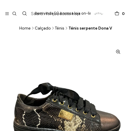

do
Bem vinda (o) à nossa loja on-line !
0
Home
Calçado
Ténis
Ténis serpente Dona V