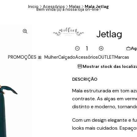
Inicio
Acessórios
Malas
Mala Jetlag
Bem vinda (o) à nossa loja on-line !
|
Mala Jetlag
Ag
Cantidad
PROMOÇÕES 🎀
Mulher
Calçado
Acessórios
OUTLET
Marcas
Mostrar stock das locali
DESCRIÇÃO
Mala estruturada em tom az
contraste. As alças em ver
distinto e moderno, tornando
Com um design elegante e fun
looks mais cuidados. Espaços