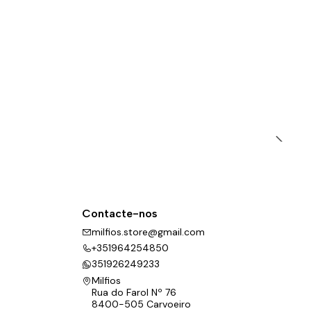
Contacte-nos
milfios.store@gmail.com
+351964254850
351926249233
Milfios
Rua do Farol Nº 76
8400-505 Carvoeiro