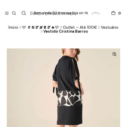

do
Bem vinda (o) à nossa loja on-line !
0
Inicio
🩷 𝓞𝓤𝓣𝓛𝓔𝓣🔥🩷
Outlet – Até 100€
Vestuário
Vestido Cristina Barros