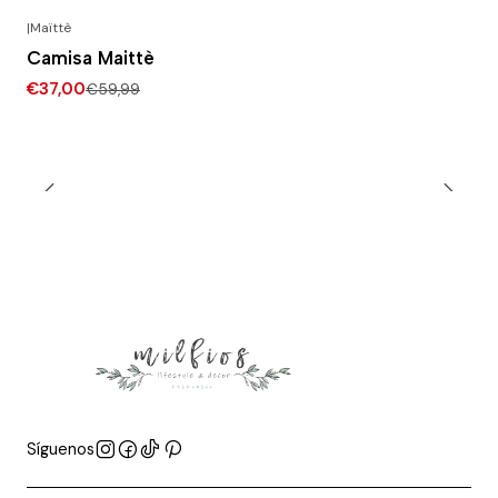
|
Maïttè
-38% DESCONTO
Camisa Maittè
€37,00
€59,99
Síguenos