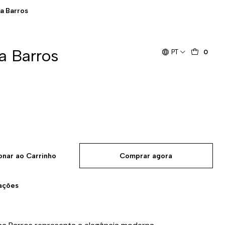
na Barros
na Barros
PT
0
onar ao Carrinho
Comprar agora
zações