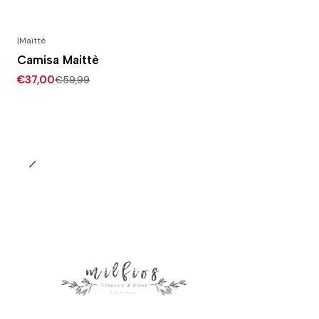
|
Maïttè
-38% DESCONTO
Camisa Maittè
€37,00
€59,99