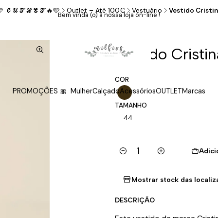
 𝓞𝓤𝓣𝓛𝓔𝓣🔥🩷
Outlet – Até 100€
Vestuário
Vestido Cristi
Bem vinda (o) à nossa loja on-line !
|
Vestido Cristi
COR
PROMOÇÕES 🎀
Mulher
Calçado
Acessórios
OUTLET
Marcas
TAMANHO
44
Adici
Quantidade
Mostrar stock das locali
DESCRIÇÃO