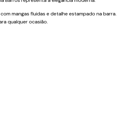
na Barros representa a elegância moderna.
, com mangas fluidas e detalhe estampado na barra.
 para qualquer ocasião.