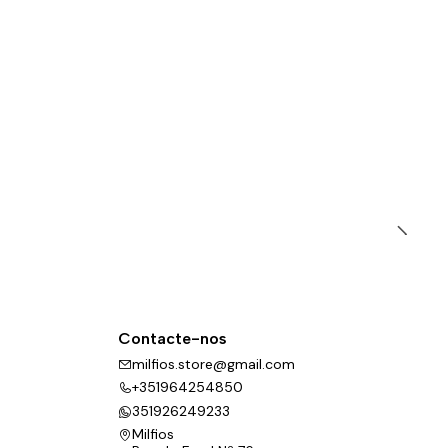
Contacte-nos
milfios.store@gmail.com
+351964254850
351926249233
Milfios